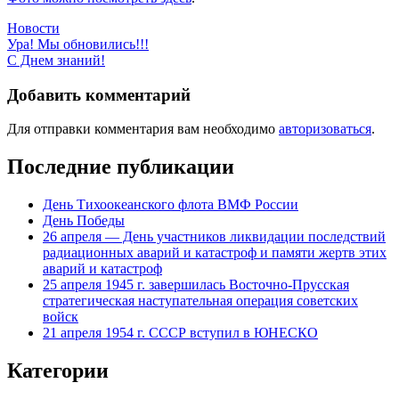
Новости
Навигация
Ура! Мы обновились!!!
С Днем знаний!
по
записям
Добавить комментарий
Для отправки комментария вам необходимо
авторизоваться
.
Последние публикации
День Тихоокеанского флота ВМФ России
День Победы
26 апреля — День участников ликвидации последствий
радиационных аварий и катастроф и памяти жертв этих
аварий и катастроф
25 апреля 1945 г. завершилась Восточно-Прусская
стратегическая наступательная операция советских
войск
21 апреля 1954 г. СССР вступил в ЮНЕСКО
Категории