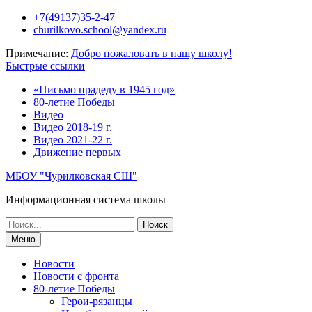
Перейти
+7(49137)35-2-47
к
churilkovo.school@yandex.ru
содержимому
Примечание:
Добро пожаловать в нашу школу!
Быстрые ссылки
«Письмо прадеду в 1945 год»
80-летие Победы
Видео
Видео 2018-19 г.
Видео 2021-22 г.
Движение первых
МБОУ "Чурилковская СШ"
Информационная система школы
Поиск
по:
Меню
Новости
Новости с фронта
80-летие Победы
Герои-рязанцы