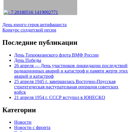
Навигация
День юного героя антифашиста
Конкурс солдатской песни
по
записям
Последние публикации
День Тихоокеанского флота ВМФ России
День Победы
26 апреля — День участников ликвидации последствий
радиационных аварий и катастроф и памяти жертв этих
аварий и катастроф
25 апреля 1945 г. завершилась Восточно-Прусская
стратегическая наступательная операция советских
войск
21 апреля 1954 г. СССР вступил в ЮНЕСКО
Категории
Новости
Новости с фронта