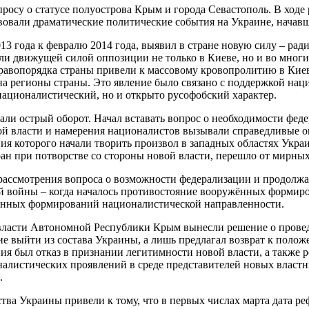
просу о статусе полуострова Крым и города Севастополь. В ходе
вовали драматические политические события на Украине, начавш
13 года к февралю 2014 года, выявил в стране новую силу – ра
ли движущей силой оппозиции не только в Киеве, но и во многи
равопорядка страны привели к массовому кровопролитию в Киеве
на регионы страны. Это явление было связано с поддержкой нац
ационалистический, но и открыто русофобский характер.
ли острый оборот. Начал вставать вопрос о необходимости феде
ой власти и намерения националистов вызывали справедливые оп
ия которого начали творить произвол в западных областях Укра
н при потворстве со стороны новой власти, перешло от мирных
рассмотрения вопроса о возможности федерализации и продолжа
ой войны – когда началось противостояние вооружённых форми
ённых формирований националистической направленности.
власти Автономной Республики Крым вынесли решение о проведе
е выйти из состава Украины, а лишь предлагал возврат к поло
ия был отказ в признании легитимности новой власти, а также 
налистических проявлений в среде представителей новых власт
.
ва Украины привели к тому, что в первых числах марта дата реф