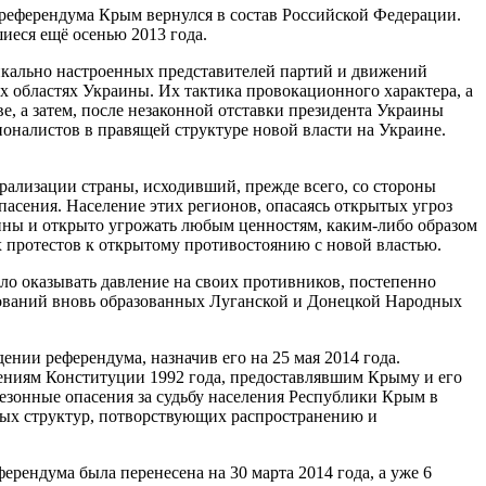
 референдума Крым вернулся в состав Российской Федерации.
иеся ещё осенью 2013 года.
дикально настроенных представителей партий и движений
х областях Украины. Их тактика провокационного характера, а
, а затем, после незаконной отставки президента Украины
ионалистов в правящей структуре новой власти на Украине.
рализации страны, исходивший, прежде всего, со стороны
асения. Население этих регионов, опасаясь открытых угроз
ины и открыто угрожать любым ценностям, каким-либо образом
 протестов к открытому противостоянию с новой властью.
ло оказывать давление на своих противников, постепенно
рований вновь образованных Луганской и Донецкой Народных
нии референдума, назначив его на 25 мая 2014 года.
жениям Конституции 1992 года, предоставлявшим Крыму и его
резонные опасения за судьбу населения Республики Крым в
ных структур, потворствующих распространению и
ерендума была перенесена на 30 марта 2014 года, а уже 6