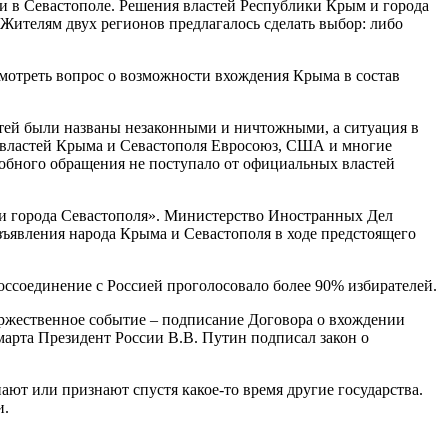
н и в Севастополе. Решения властей Республики Крым и города
Жителям двух регионов предлагалось сделать выбор: либо
мотреть вопрос о возможности вхождения Крыма в состав
тей были названы незаконными и ничтожными, а ситуация в
е властей Крыма и Севастополя Евросоюз, США и многие
одобного обращения не поступало от официальных властей
 и города Севастополя». Министерство Иностранных Дел
зъявления народа Крыма и Севастополя в ходе предстоящего
воссоединение с Россией проголосовало более 90% избирателей.
оржественное событие – подписание Договора о вхождении
марта Президент России В.В. Путин подписал закон о
ют или признают спустя какое-то время другие государства.
и.