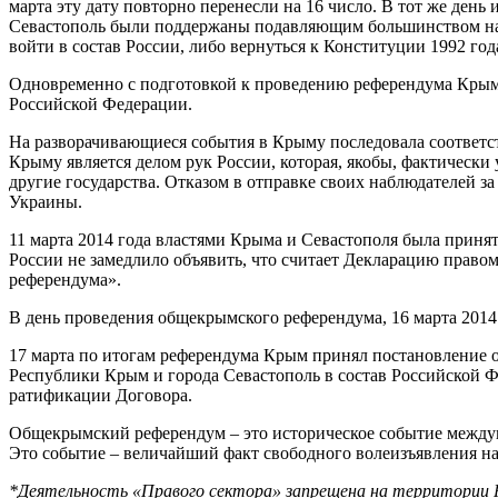
марта эту дату повторно перенесли на 16 число. В тот же день
Севастополь были поддержаны подавляющим большинством насел
войти в состав России, либо вернуться к Конституции 1992 года
Одновременно с подготовкой к проведению референдума Крымск
Российской Федерации.
На разворачивающиеся события в Крыму последовала соответс
Крыму является делом рук России, которая, якобы, фактическ
другие государства. Отказом в отправке своих наблюдателей з
Украины.
11 марта 2014 года властями Крыма и Севастополя была прин
России не замедлило объявить, что считает Декларацию право
референдума».
В день проведения общекрымского референдума, 16 марта 2014 
17 марта по итогам референдума Крым принял постановление о
Республики Крым и города Севастополь в состав Российской Ф
ратификации Договора.
Общекрымский референдум – это историческое событие междунар
Это событие – величайший факт свободного волеизъявления на
*Деятельность «Правого сектора» запрещена на территории 