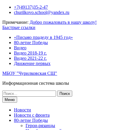
Перейти
+7(49137)35-2-47
к
churilkovo.school@yandex.ru
содержимому
Примечание:
Добро пожаловать в нашу школу!
Быстрые ссылки
«Письмо прадеду в 1945 год»
80-летие Победы
Видео
Видео 2018-19 г.
Видео 2021-22 г.
Движение первых
МБОУ "Чурилковская СШ"
Информационная система школы
Поиск
по:
Меню
Новости
Новости с фронта
80-летие Победы
Герои-рязанцы