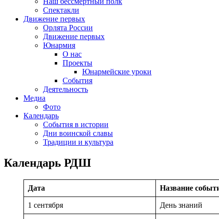
Наш бессмертный полк
Спектакли
Движение первых
Орлята России
Движение первых
Юнармия
О нас
Проекты
Юнармейские уроки
События
Деятельность
Медиа
Фото
Календарь
События в истории
Дни воинской славы
Традиции и культура
Календарь РДШ
Дата
Название событ
1 сентября
День знаний