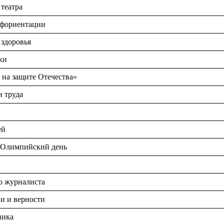
театра
офориентации
здоровья
ки
 на защите Отечества»
и труда
ей
Олимпийский день
о журналиста
и и верности
ника